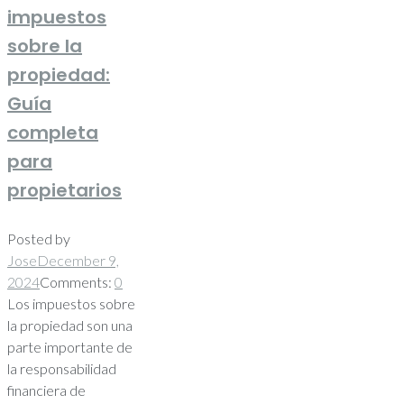
impuestos
sobre la
propiedad:
Guía
completa
para
propietarios
Posted by
Jose
December 9,
2024
Comments:
0
Los impuestos sobre
la propiedad son una
parte importante de
la responsabilidad
financiera de