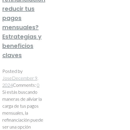
reducir tus
pagos
mensuales?
Estrategias y
beneficios
claves
Posted by
Jose
December 9,
2024
Comments:
0
Si estás buscando
maneras de aliviar la
carga de tus pagos
mensuales, la
refinanciación puede
ser una opción