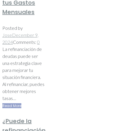
tus Gastos
Mensuales
Posted by
Jose
December 9,
2024
Comments:
0
La refinanciación de
deudas puede ser
una estrategia clave
para mejorar tu
situación financiera.
Al refinanciar, puedes
obtener mejores
tasas…
Read More
¿Puede la
refinanciación