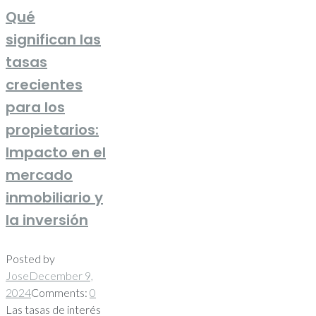
Qué
significan las
tasas
crecientes
para los
propietarios:
Impacto en el
mercado
inmobiliario y
la inversión
Posted by
Jose
December 9,
2024
Comments:
0
Las tasas de interés