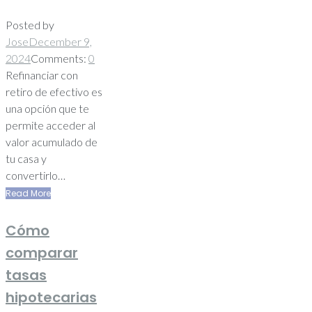
Posted by
Jose
December 9,
2024
Comments:
0
Refinanciar con
retiro de efectivo es
una opción que te
permite acceder al
valor acumulado de
tu casa y
convertirlo…
Read More
Cómo
comparar
tasas
hipotecarias