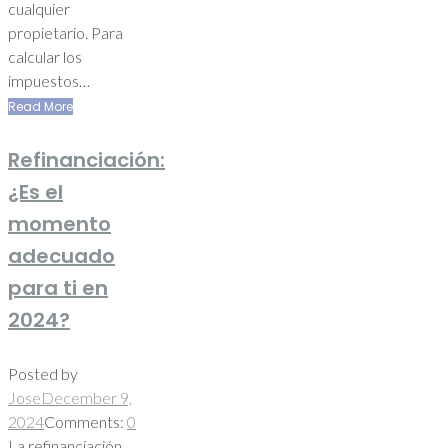
cualquier
propietario. Para
calcular los
impuestos…
Read More
Refinanciación:
¿Es el
momento
adecuado
para ti en
2024?
Posted by
Jose
December 9,
2024
Comments:
0
La refinanciación