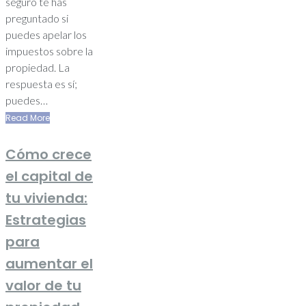
seguro te has
preguntado si
puedes apelar los
impuestos sobre la
propiedad. La
respuesta es sí;
puedes…
Read More
Cómo crece
el capital de
tu vivienda:
Estrategias
para
aumentar el
valor de tu